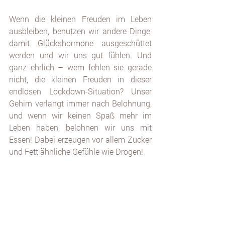
Wenn die kleinen Freuden im Leben 
ausbleiben, benutzen wir andere Dinge, 
damit Glückshormone ausgeschüttet 
werden und wir uns gut fühlen. Und 
ganz ehrlich – wem fehlen sie gerade 
nicht, die kleinen Freuden in dieser 
endlosen Lockdown-Situation? Unser 
Gehirn verlangt immer nach Belohnung, 
und wenn wir keinen Spaß mehr im 
Leben haben, belohnen wir uns mit 
Essen! Dabei erzeugen vor allem Zucker 
und Fett ähnliche Gefühle wie Drogen! 
Essen füllt hier also nicht das Loch im 
Bauch, sondern dient dazu, emotionale 
Löcher zu stopfen. Wir erliegen bei 
emotionalem Hunger der Illusion, wir 
könnten Probleme einfach wegfuttern, 