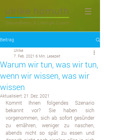
Beitrag
Ulrike
7. Feb. 2021
6 Min. Lesezeit
Warum wir tun, was wir tun,
wenn wir wissen, was wir
wissen
Aktualisiert:
21. Dez. 2021
Kommt Ihnen folgendes Szenario 
bekannt vor? Sie haben sich 
vorgenommen, sich ab sofort gesünder 
zu ernähren, weniger zu naschen, 
abends nicht so spät zu essen und 