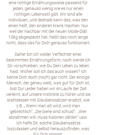
eine richtige Ernährungsweise passend für
jeden, genauso wenig wie es nur einen
richtigen Lebensstil gibt. Wir sind alle
Individuen, und deshalb kann das, was den
einen heilt, den anderen krank machen. Nur
weil der Nachbar mit der neuen Mode-Diät
10kg abgespeckt hat, heißt das noch lange
nicht, dass das für Dich genauso funktioniert.
Daher bin ich weder Verfechter einer
bestimmten Ernährungsform, noch werde ich
Dir vorschreiben, wie Du Dein Leben zu leben
hast. Woher soll ich das auch wissen? Ich
kenne Dich doch (noch) gar nicht. Der einzige
Mensch, der genau weiß, was gut für Dich ist,
bist Du! Leider haben wir im Laufe der Zeit
verlernt, auf unsere Instinkte zu hören und sie
stattdessen mit Glaubenssätzen ersetzt, wie
z.B. „ Wenn man alt wird, wird man
gebrechlich“, „Die Gene sind schuld“, „Wer
abnehmen will, muss Kalorien zählen“ usw.
Ich helfe Dir, solche Glaubenssätze
loszulassen und selbst herauszufinden, was
für Dich stimmt.