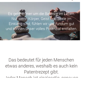
auf ihre Ernährung achten und dennoch
krank werden oder früh sterben?
Es geht immer um die Balance im Leben.
Nur wenn Körper, Geist und Seele im
Einklang sind, fühlen wir uns rundum gut
und können unser volles Potenzial entfalten.
Das bedeutet für jeden Menschen
etwas anderes, weshalb es auch kein
Patentrezept gibt.
Jeder Mensch ist einzigartig, genauso
wie seine Ernährung und sein
Lebensstil, abhängig von
verschiedenen Faktoren wie
Geschlecht, Alter, Herkunft, Wohnort,
kulturellem Hintergrund und vielen