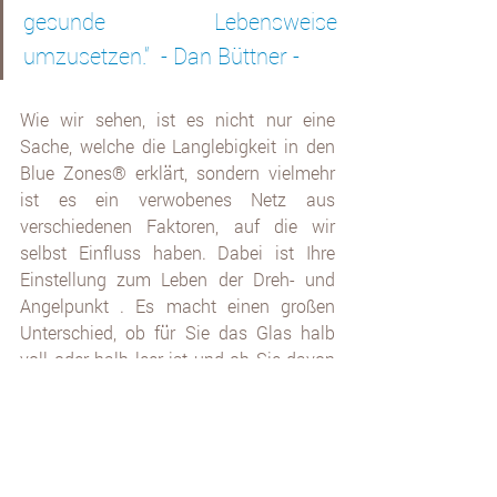
gesunde Lebensweise 
umzusetzen.“  - Dan Büttner - 
Wie wir sehen, ist es nicht nur eine 
Sache, welche die Langlebigkeit in den 
Blue Zones® erklärt, sondern vielmehr 
ist es ein verwobenes Netz aus 
verschiedenen Faktoren, auf die wir 
selbst Einfluss haben. Dabei ist Ihre 
Einstellung zum Leben der Dreh- und 
Angelpunkt . Es macht einen großen 
Unterschied, ob für Sie das Glas halb 
voll oder halb leer ist und ob Sie davon 
ausgehen, dass im Alter zwangsläufig 
Krankheiten auf Sie warten, Sie 
schlechter sehen oder sich schlechter 
bewegen können. Leider spiegelt das 
jedoch das allgemeine „Mindset“ 