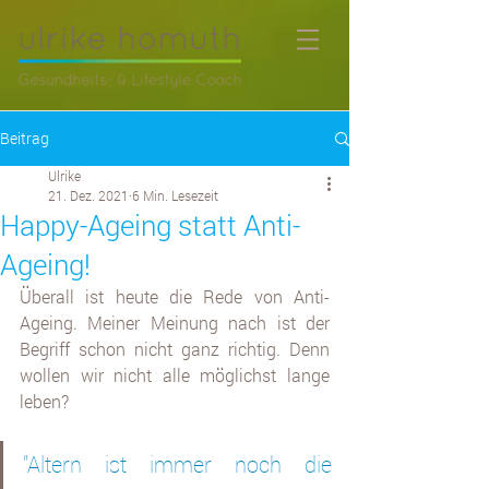
Beitrag
Ulrike
21. Dez. 2021
6 Min. Lesezeit
Happy-Ageing statt Anti-
Ageing!
Überall ist heute die Rede von Anti-
Ageing. Meiner Meinung nach ist der 
Begriff schon nicht ganz richtig. Denn 
wollen wir nicht alle möglichst lange 
leben? 
"Altern ist immer noch die 