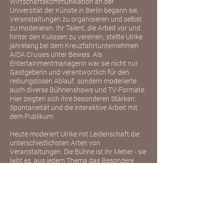
Wirtschaftskommunikation an der
Universität der Künste in Berlin begann sie,
Veranstaltungen zu organisieren und selbst
zu moderieren. Ihr Talent, die Arbeit vor und
hinter den Kulissen zu vereinen, stellte Ulrike
jahrelang bei dem Kreuzfahrtunternehmen
AIDA Cruises unter Beweis. Als
Entertainmentmanagerin war sie nicht nur
Gastgeberin und verantwortlich für den
reibungslosen Ablauf, sondern moderierte
auch diverse Bühnenshows und TV-Formate.
Hier zeigten sich ihre besonderen Stärken:
Spontaneität und die interaktive Arbeit mit
dem Publikum.
Heute moderiert Ulrike mit Leidenschaft die
unterschiedlichsten Arten von
Veranstaltungen. Die Bühne ist ihr Metier - sie
liebt es, aus jedem Thema das Besondere
heraus zu kitzeln, die Zuschauer zu
unterhalten und gleichzeitig den Künstlern
auf der Bühne einen sicheren Rahmen zu
bieten.