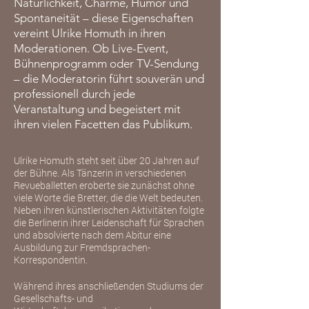
Natürlichkeit, Charme, Humor und
Spontaneität – diese Eigenschaften
vereint Ulrike Homuth in ihren
Moderationen.
Ob Live-Event,
Bühnenprogramm oder TV-Sendung
– die Moderatorin führt souverän und
professionell durch jede
Veranstaltung und begeistert mit
ihren vielen Facetten das Publikum.
Ulrike Homuth steht seit über 20 Jahren auf
der Bühne. Als Tänzerin in verschiedenen
Revueballetten eroberte sie zunächst ohne
viele Worte die Bretter, die die Welt bedeuten.
Neben ihren künstlerischen Aktivitäten folgte
die Berlinerin ihrer Leidenschaft für Sprachen
und absolvierte nach dem Abitur eine
Ausbildung zur Fremdsprachen-
Korrespondentin.
Während ihres anschließenden Studiums der
Gesellschafts- und